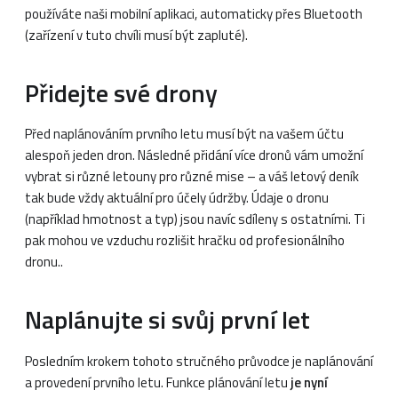
používáte naši mobilní aplikaci, automaticky přes Bluetooth
(zařízení v tuto chvíli musí být zapluté).
Přidejte své drony
Před naplánováním prvního letu musí být na vašem účtu
alespoň jeden dron. Následné přidání více dronů vám umožní
vybrat si různé letouny pro různé mise – a váš letový deník
tak bude vždy aktuální pro účely údržby. Údaje o dronu
(například hmotnost a typ) jsou navíc sdíleny s ostatními. Ti
pak mohou ve vzduchu rozlišit hračku od profesionálního
dronu..
Naplánujte si svůj první let
Posledním krokem tohoto stručného průvodce je naplánování
a provedení prvního letu. Funkce plánování letu
je nyní