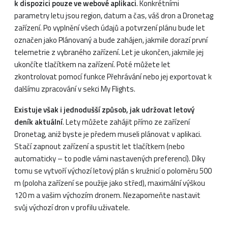
k dispozici pouze ve webové aplikaci
. Konkrétními
parametry letu jsou region, datum a čas, váš dron a Dronetag
zařízení. Po vyplnění všech údajů a potvrzení plánu bude let
označen jako Plánovaný a bude zahájen, jakmile dorazí první
telemetrie z vybraného zařízení. Let je ukončen, jakmile jej
ukončíte tlačítkem na zařízení. Poté můžete let
zkontrolovat pomocí funkce Přehrávání nebo jej exportovat k
dalšímu zpracování v sekci My Flights.
Existuje však i jednodušší způsob, jak udržovat letový
deník aktuální
. Lety můžete zahájit přímo ze zařízení
Dronetag, aniž byste je předem museli plánovat v aplikaci.
Stačí zapnout zařízení a spustit let tlačítkem (nebo
automaticky – to podle vámi nastavených preferencí). Díky
tomu se vytvoří výchozí letový plán s kružnicí o poloměru 500
m (poloha zařízení se použije jako střed), maximální výškou
120 m a vašim výchozím dronem. Nezapomeňte nastavit
svůj výchozí dron v profilu uživatele.